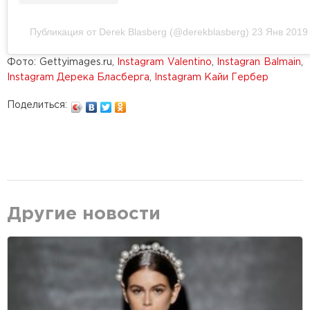
Публикация от Derek Blasberg (@derekblasberg)
23 Янв 2019
Фото: Gettyimages.ru,
Instagram Valentino
,
Instagran Balmain
,
Instagram Дерека Бласберга
,
Instagram Кайи Гербер
Поделиться:
Другие новости