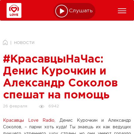
Слушать online
НОВОСТИ
#КрасавцыНаЧас:
Денис Курочкин и
Александр Соколов
спешат на помощь
6942
26 февраля
Красавцы Love Radio
, Денис Курочкин и Александр
Соколов, – парни хоть куда! Ты знаешь их как ведущих
лучшего утреннего шоу страны, но они умеют гораздо