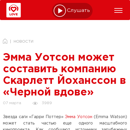
Слушать online
НОВОСТИ
Эмма Уотсон может
составить компанию
Скарлетт Йоханссон в
«Черной вдове»
3989
07 марта
Звезда саги «Гарри Поттер»
Эмма Уотсон
(Emma Watson)
может стать частью еще одного масштабного
кинопроекта. Как сообщают источники зарубежных