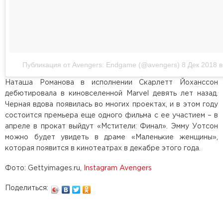
Публикация от Avengers: Endgame (@avengers)
8 Дек 2018 в
Наташа Романова в исполнении Скарлетт Йоханссон
дебютировала в киновселенной Marvel девять лет назад.
Черная вдова появилась во многих проектах, и в этом году
состоится премьера еще одного фильма с ее участием – в
апреле в прокат выйдут «Мстители: Финал». Эмму Уотсон
можно будет увидеть в драме «Маленькие женщины»,
которая появится в кинотеатрах в декабре этого года.
Фото: Gettyimages.ru,
Instagram Avengers
Поделиться: