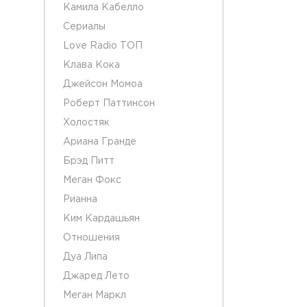
Камила Кабелло
Сериалы
Love Radio ТОП
Клава Кока
Джейсон Момоа
Роберт Паттинсон
Холостяк
Ариана Гранде
Брэд Питт
Меган Фокс
Рианна
Ким Кардашьян
Отношения
Дуа Липа
Джаред Лето
Меган Маркл