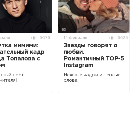
враля
14 февраля
5075
5625
тка мимими:
Звезды говорят о
ательный кадр
любви.
а Топалова с
Романтичный TOP-5
ом
Instagram
тный пост
Нежные кадры и теплые
нителя!
слова.