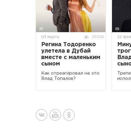
03 марта
22 фе
35326
Регина Тодоренко
Мину
улетела в Дубай
трог
вместе с маленьким
Влад
сыном
сын
Как отреагировал на это
Трепе
Влад Топалов?
испол