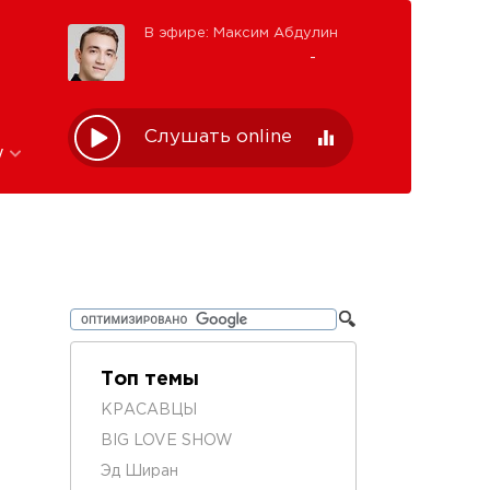
В эфире: Максим Абдулин
-
Слушать online
w
Топ темы
КРАСАВЦЫ
BIG LOVE SHOW
Эд Ширан