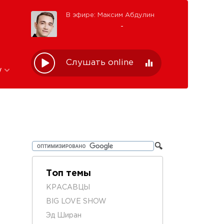
В эфире: Максим Абдулин
-
Слушать online
w
Топ темы
КРАСАВЦЫ
BIG LOVE SHOW
Эд Ширан