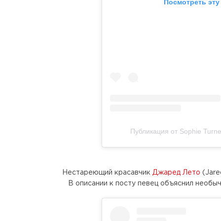
Посмотреть эту
Публикация от Sophie Turne
Нестареющий красавчик
Джаред Лето
(Jare
В описании к посту певец объяснил необыч