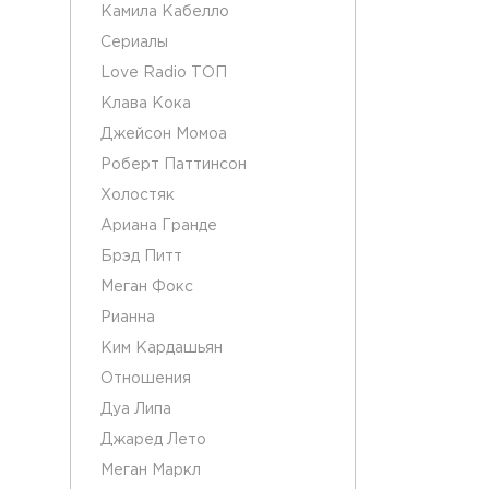
Камила Кабелло
Сериалы
Love Radio ТОП
Клава Кока
Джейсон Момоа
Роберт Паттинсон
Холостяк
Ариана Гранде
Брэд Питт
Меган Фокс
Рианна
Ким Кардашьян
Отношения
Дуа Липа
Джаред Лето
Меган Маркл