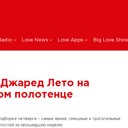
Radio
Love News
Love Apps
Big Love Sho
: Джаред Лето на
ом полотенце
одборке четверга – самые яркие, смешные и трогательные
итостей за прошедшую неделю.