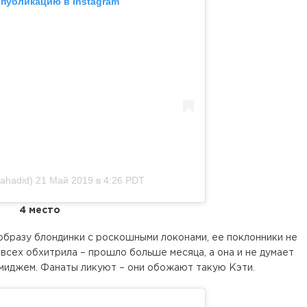
 публикацию в Instagram
ahadid)
21 Май 2019 в 4:26 PDT
4 место
 образу блондинки с роскошными локонами, ее поклонники не
т всех обхитрила – прошло больше месяца, а она и не думает
миджем. Фанаты ликуют – они обожают такую Кэти.