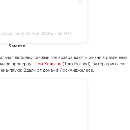
(@katyperry)
19 Май 2019 в 7:52 PDT
3 место
альная любовь» каждый год возвращают к жизни в различных
очками провернул
Том Холланд
(Tom Holland): актер пригласил
ека-паука: Вдали от дома» в Лос-Анджелесе.