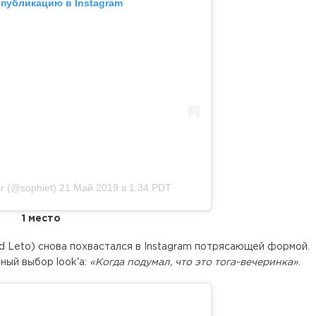
 публикацию в Instagram
r (@sophiet)
21 Май 2019 в 1:34 PDT
1 место
d Leto) снова похвастался в Instagram потрясающей формой.
ный выбор look'a:
«Когда подумал, что это тога-вечеринка»
.