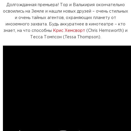
Долгожданная премьера! Тор и Валькирия окончательно
освоились на Земле и нашли новых друзей – очень стильных
и очень тайных агентов, охраняющих планету от
иноземного захвата. Будь аккуратнее в кинотеатре – кто
знает, на что способны
Крис Хемсворт
(Chris Hemsworth) и
Тесса Томпсон (Tessa Thompson).