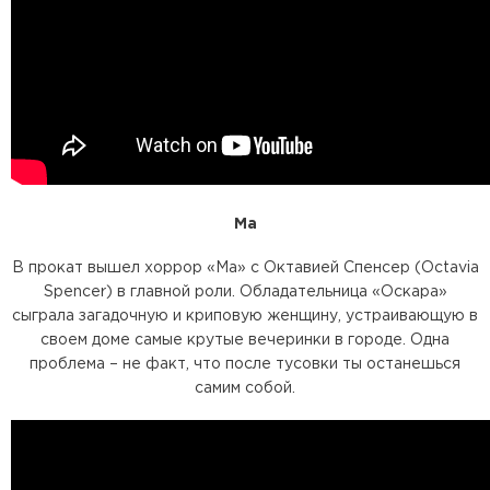
Ма
В прокат вышел хоррор «Ма» с Октавией Спенсер (Octavia
Spencer) в главной роли. Обладательница «Оскара»
сыграла загадочную и криповую женщину, устраивающую в
своем доме самые крутые вечеринки в городе. Одна
проблема – не факт, что после тусовки ты останешься
самим собой.