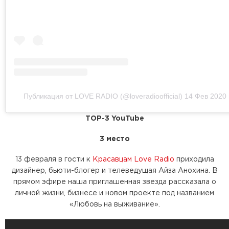
Публикация от LOVE RADIO (@loveradioofficial)
14 Фев 2020 
TOP-3 YouTube
3 место
13 февраля в гости к
Красавцам Love Radio
приходила
дизайнер, бьюти-блогер и телеведущая Айза Анохина. В
прямом эфире наша приглашенная звезда рассказала о
личной жизни, бизнесе и новом проекте под названием
«Любовь на выживание».