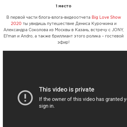
1 место
В первой части блога-влога-видеоотчета
Big Love Show
2020
ты увидишь путешествие Дениса Курочкина и
Александра Соколова из Москвы в Казань, встречу с JONY,
El'man и Andro, а также бриллиант этого ролика – гостевой
эфир!