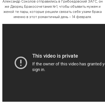
Александр Соколов отправились в Грибоедовский ЗАГС, он
же Дворец Бракосочетания №1, чтобы объявить мужем и
женой те пары, которые решили связать себя узами брака
именно в этот романтичный день – 14 февраля.