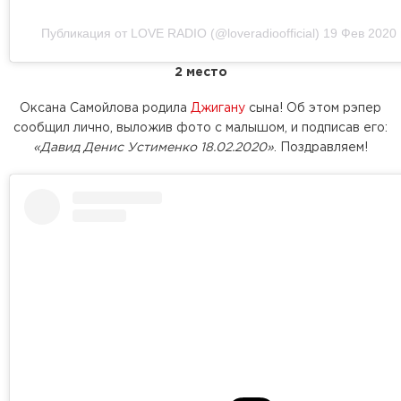
Публикация от LOVE RADIO (@loveradioofficial)
19 Фев 2020 
2 место
Оксана Самойлова родила
Джигану
сына! Об этом рэпер
сообщил лично, выложив фото с малышом, и подписав его:
«Давид Денис Устименко 18.02.2020»
. Поздравляем!