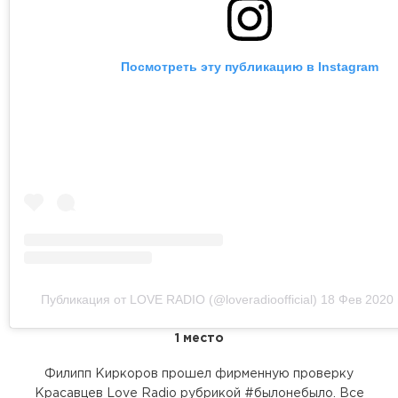
Посмотреть эту публикацию в Instagram
Публикация от LOVE RADIO (@loveradioofficial)
18 Фев 2020 
1 место
Филипп Киркоров прошел фирменную проверку
Красавцев Love Radio рубрикой #былонебыло. Все