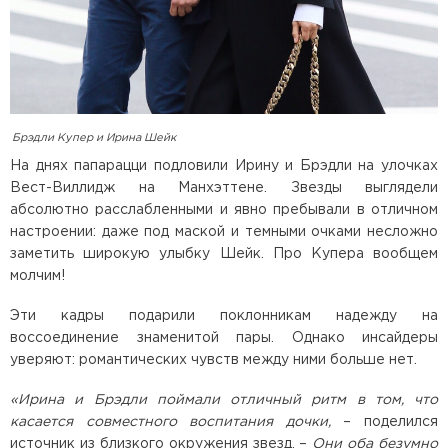
Брэдли Купер и Ирина Шейк
На днях папарацци подловили Ирину и Брэдли на улочках
Вест-Виллидж на Манхэттене. Звезды выглядели
абсолютно расслабленными и явно пребывали в отличном
настроении: даже под маской и темными очками несложно
заметить широкую улыбку Шейк. Про Купера вообщем
молчим!
Эти кадры подарили поклонникам надежду на
воссоединение знаменитой пары. Однако инсайдеры
уверяют: романтических чувств между ними больше нет.
«Ирина и Брэдли поймали отличный ритм в том, что
касается совместного воспитания дочки,
– поделился
источник из близкого окружения звезд. –
Они оба безумно