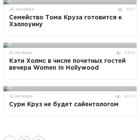
26 октября
3921
Семейство Тома Круза готовится к
Хэллоуину
21 октября
4359
Кэти Холмс в числе почетных гостей
вечера Women In Hollywood
12 октября
4074
Сури Круз не будет сайентологом