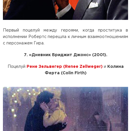
Первый поцелуй между героями, когда проститука в
исполнении Робертс перешла к личным взаимоотношениям
с персонажем Гира.
7. «Дневник Бриджит Джонс» (2001).
Поцелуй
Рене Зельвегер (Renee Zellweger)
и
Колина
Ферта (Colin Firth)