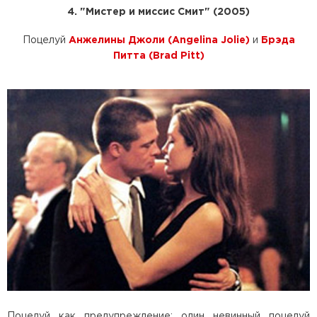
4. "Мистер и миссис Смит" (2005)
Поцелуй
Анжелины Джоли (Angelina Jolie)
и
Брэда
Питта (Brad Pitt)
Поцелуй как предупреждение: один невинный поцелуй