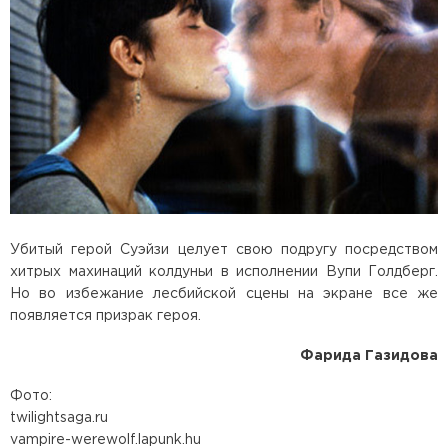
Убитый герой Суэйзи целует свою подругу посредством
хитрых махинаций колдуньи в исполнении Вупи Голдберг.
Но во избежание лесбийской сцены на экране все же
появляется призрак героя.
Фарида Газидова
Фото:
twilightsaga.ru
vampire-werewolf.lapunk.hu