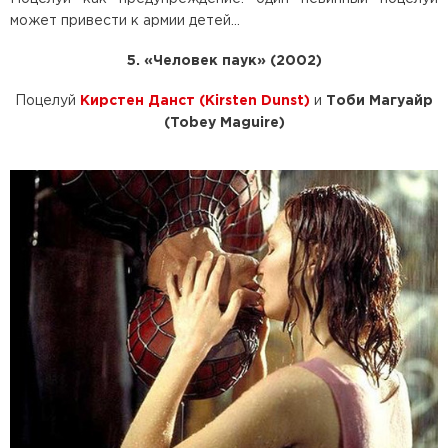
может привести к армии детей...
5. «Человек паук» (2002)
Поцелуй
Кирстен Данст (Kirsten Dunst)
и
Тоби Магуайр
(Tobey Maguire)