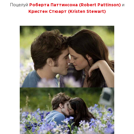
Поцелуй
Роберта Паттинсона (Robert Pattinson)
и
Кристен Стюарт (Kristen Stewart)