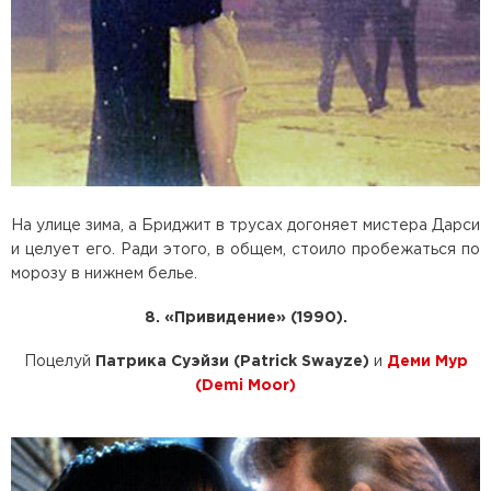
На улице зима, а Бриджит в трусах догоняет мистера Дарси
и целует его. Ради этого, в общем, стоило пробежаться по
морозу в нижнем белье.
8. «Привидение» (1990).
Поцелуй
Патрика Суэйзи (Patrick Swayze)
и
Деми Мур
(Demi Moor)