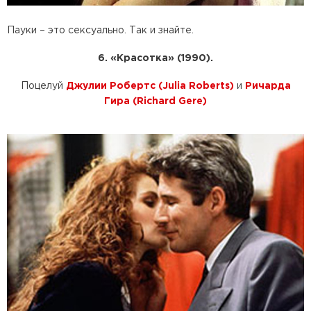
Пауки – это сексуально. Так и знайте.
6. «Красотка» (1990).
Поцелуй
Джулии Робертс (Julia Roberts)
и
Ричарда
Гира (Richard Gere)