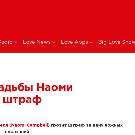
Radio
Love News
Love Apps
Big Love Sho
вадьбы Наоми
т штраф
елл (Naomi Campbell)
грозит штраф за дачу ложных
показаний.