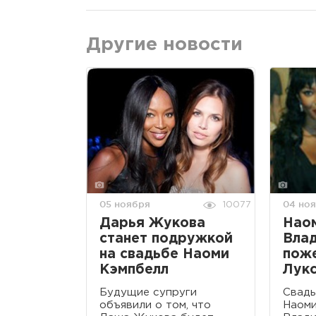
Другие новости
05 ноября
04 но
10077
Дарья Жукова
Наом
станет подружкой
Вла
на свадьбе Наоми
поже
Кэмпбелл
Лук
Будущие супруги
Свадь
объявили о том, что
Наоми