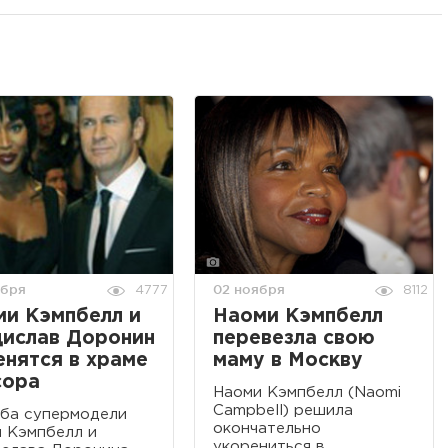
ября
02 ноября
4777
8112
и Кэмпбелл и
Наоми Кэмпбелл
дислав Доронин
перевезла свою
нятся в храме
маму в Москву
сора
Наоми Кэмпбелл (Naomi
Campbell) решила
ба супермодели
окончательно
 Кэмпбелл и
укорениться в