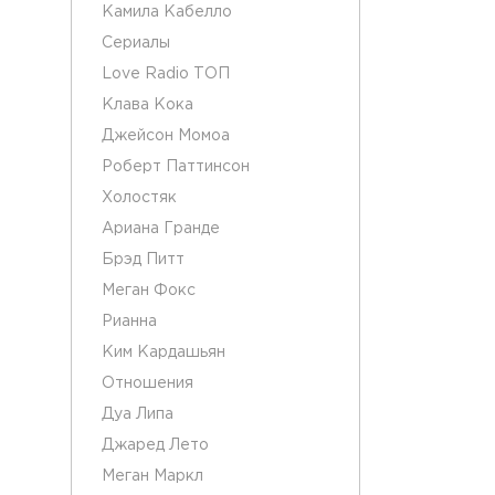
Камила Кабелло
Сериалы
Love Radio ТОП
Клава Кока
Джейсон Момоа
Роберт Паттинсон
Холостяк
Ариана Гранде
Брэд Питт
Меган Фокс
Рианна
Ким Кардашьян
Отношения
Дуа Липа
Джаред Лето
Меган Маркл