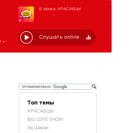
В эфире: КРАСАВЦЫ
-
Слушать online
w
Топ темы
КРАСАВЦЫ
BIG LOVE SHOW
Эд Ширан