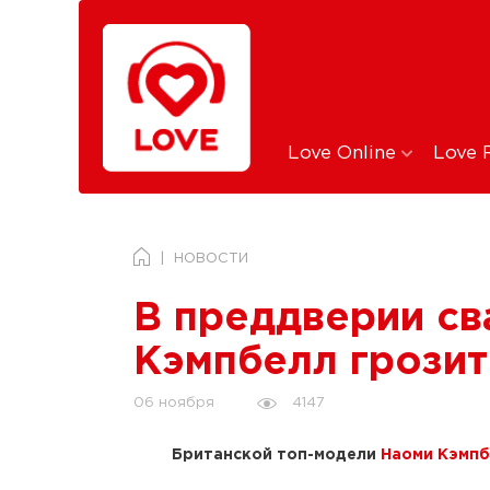
Love Online
Love 
НОВОСТИ
В преддверии с
Кэмпбелл грози
4147
06 ноября
Британской топ-модели
Наоми Кэмпб