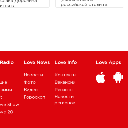
слава Доронина
российской столице.
ится в
еегипетском храме
соре.
 Radio
Love News
Love Info
Love Apps
и
Новости
Контакты
щие
Фото
Вакансии
раммы
Видео
Регионы
Новости
st
Гороскоп
регионов
ove Show
ove 20