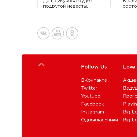
Даша Жукова будет
Влади
подругой невесты.
состо
древн
в Лук
Follow Us
Love
ВКонтакте
Акци
Twitter
Веду
Youtube
Прог
Facebook
Playli
Instagram
Big L
Одноклассники
Big L