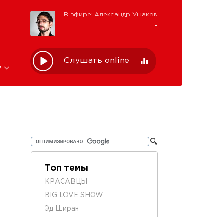
В эфире: Александр Ушаков
-
Слушать online
w
Топ темы
КРАСАВЦЫ
BIG LOVE SHOW
Эд Ширан