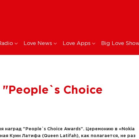
Radio
Love News
Love Apps
Big Love Sho
 "People`s Choice
 наград "People`s Choice Awards". Церемонию в «Nokia
ая Куин Латифа (Queen Latifah), как полагается, не раз