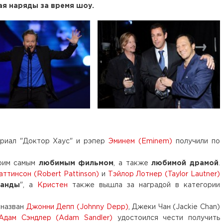
я наряды за время шоу.
ериал "Доктор Хаус" и рэпер
Эминем (Eminem)
получили по
воим самым
любимым фильмом
, а также
любимой драмой
.
ттинсон (Robert Pattinson)
и
Тэйлор Лотнер (Taylor Lautner)
манды
", а
Кристен
также вышла за наградой в категории
 назван
Джонни Депп (Johnny Depp)
, Джеки Чан (Jackie Chan)
Адам Сэндлер (Adam Sandler)
удостоился чести получить