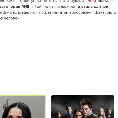
or Swift) тоже ушли не с пустыми руками.
РиРи
оказалась
категории RNB
, а Тэйлор стала лидером
в стиле кантри
.
ards» распределяют по результатам голосования фанатов. В
ов человек!