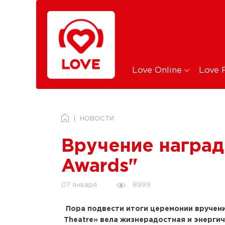
Love Online
Love 
НОВОСТИ
Вручение наград
Awards"
8999
07 января
Пора подвести итоги церемонии вручения
Theatre» вела жизнерадостная и энергичн