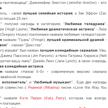
-притворщица", Дженнифер Энистон (Jennifer Aniston) – его
а
.
лось, - самая
лучшая семейная история
, а Зак Эфрон (Zac
достигшая 25 лет.
" получил награды в категориях "
Любимая теледрама
",
ри (Hugh Laurie), "
Любимая драматическая актриса
" - Лиза
са (Gregory House) поклонники назвали любимым теледоктором.
ом
назвали "Грань" (Fringe),
лучшей криминальной драмой
-
вом
" - сериал "Декстер".
ого взрыва" был назван
лучшим комедийным сериалом
. Увы,
 Джима Парсонса (Jim Parsons), а Нила Патрика Хэрриса (Neil
стретил вашу маму". Джейн Линч (Jane Lynch), в свою очередь,
ая комедийная актриса
.
лом
назвали «Hawaii 5-0» – современную версию сериала
авайской полиции.
 исполнитель
", и "
Любимый музыкант
"… Еще две награды
ной совместно с
Рианной (Rihanna)
песне «Love the Way You
й
" назвали
Кэти Перри (Katy Perry)
, которая, как всегда,
 платьицем.