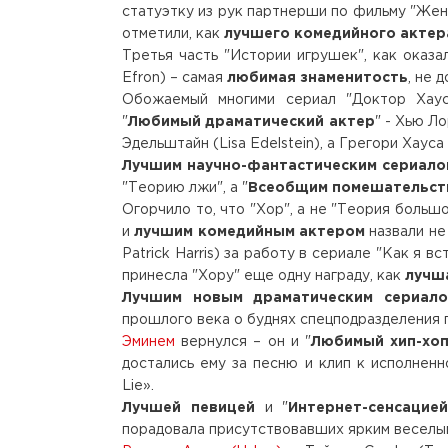
статуэтку из рук партнерши по фильму "Жена
отметили, как
лучшего комедийного актер
Третья часть "Истории игрушек", как оказа
Efron) – самая
любимая знаменитость
, не 
Обожаемый многими сериал "Доктор Хаус
"
Любимый драматический актер
" - Хью Ло
Эдельштайн (Lisa Edelstein), а Грегори Хау
Лучшим научно-фантастическим сериал
"Теорию лжи", а "
Всеобщим помешательст
Огорчило то, что "Хор", а не "Теория больш
и
лучшим комедийным актером
назвали не
Patrick Harris) за работу в сериале "Как я в
принесла "Хору" еще одну награду, как
лучш
Лучшим новым драматическим сериа
прошлого века о буднях спецподразделения г
Эминем
вернулся – он и "
Любимый хип-хоп
достались ему за песню и клип к исполнен
Lie».
Лучшей певицей
и "
Интернет-сенсацие
порадовала присутствовавших ярким веселым