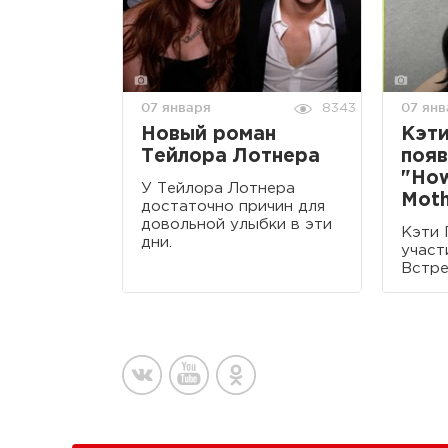
07 января
07 янв
8343
Новый роман
Кэт
Тейлора Лотнера
появ
"How
У Тейлора Лотнера
Moth
достаточно причин для
довольной улыбки в эти
Кэти 
дни.
участ
Встре