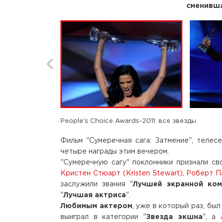
сменивша
People's Choice Awards-2011: все звезды
Фильм "Сумеречная сага: Затмение", телес
четыре награды этим вечером.
"Сумеречную сагу" поклонники признали с
Кристен Стюарт (Kristen Stewart)
,
Роберт Па
заслужили звания "
Лучшей экранной ко
"
Лучшая актриса
".
Любимым актером
, уже в который раз, был
выиграл в категории "
Звезда экшна
", а