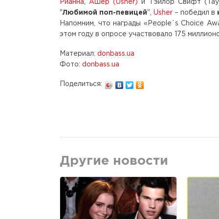
Рианна
,
Ашер (Usher)
и Тэйлор Свифт (Tayl
"
Любимой поп-певицей
",
Usher
– победил в
Напомним, что награды «People`s Choice Aw
этом году в опросе участвовало 175 миллион
Материал:
donbass.ua
Фото:
donbass.ua
Поделиться:
Другие новости