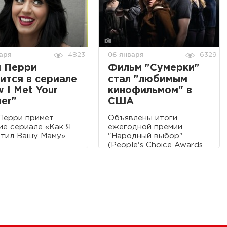
аря
06 января
4823
6329
и Перри
Фильм "Сумерки"
ится в сериале
стал "любимым
 I Met Your
кинофильмом" в
er"
США
Перри примет
Объявлены итоги
ие сериале «Как Я
ежегодной премии
тил Вашу Маму».
"Народный выбор"
(People's Choice Awards
2011)