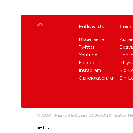
Follow Us
Love
ВКонтакте
Акци
Twitter
Веду
Youtube
Прог
Facebook
Playli
Instagram
Big L
Одноклассники
Big L
© ООО «Радио-Любовь», 2000-2020.
Krutoy Me