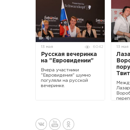
13 мая
13 мая
6042
Русская вечеринка
Лаза
на "Евровидении"
Вор
пору
Вчера участники
Тви
"Евровидения" шумно
погуляли на русской
Межд
вечеринке.
Лазар
Воро
переп