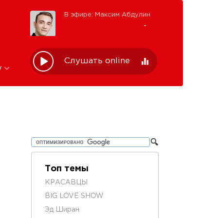
В эфире: Максим Абдулин
-
Слушать online
w
Топ темы
КРАСАВЦЫ
BIG LOVE SHOW
Эд Ширан