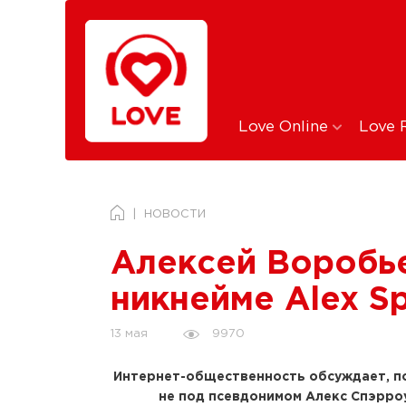
Love Online
Love 
НОВОСТИ
Алексей Воробье
никнейме Alex S
9970
13 мая
Интернет-общественность обсуждает, п
не под псевдонимом Алекс Спэрроу 