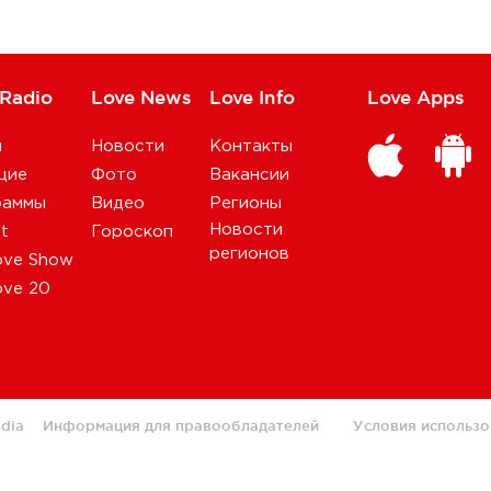
 Radio
Love News
Love Info
Love Apps
и
Новости
Контакты
щие
Фото
Вакансии
раммы
Видео
Регионы
Новости
st
Гороскоп
регионов
ove Show
ove 20
dia
Информация для правообладателей
Условия использо