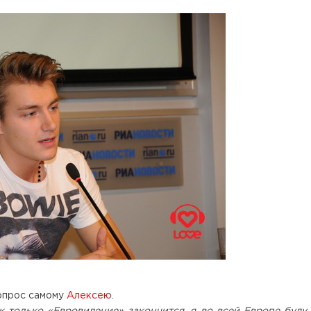
опрос самому
Алексею
.
к только «Евровидение» закончится, я во всей Европе буду