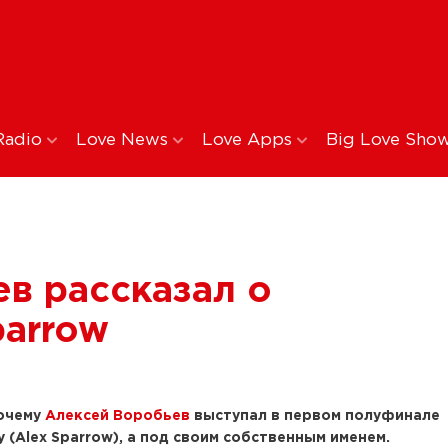
Radio
Love News
Love Apps
Big Love Sho
в рассказал о
parrow
очему
Алексей Воробьев
выступал в первом полуфинале
(Alex Sparrow), а под своим собственным именем.