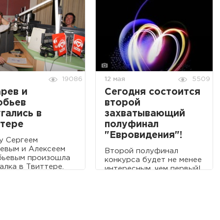
12 мая
19086
5509
рев и
Сегодня состоится
обьев
второй
гались в
захватывающий
ттере
полуфинал
"Евровидения"!
у Сергеем
евым и Алексеем
Второй полуфинал
бьевым произошла
конкурса будет не менее
алка в Твиттере.
интересным, чем первый!