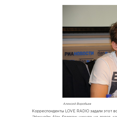
Алексей Воробьев
Корреспонденты LOVE RADIO задали этот в
"Никнейм Alex Sparrow никуда не делся, ка