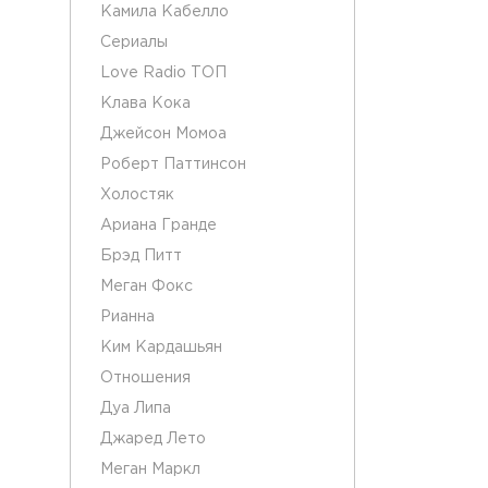
Камила Кабелло
Сериалы
Love Radio ТОП
Клава Кока
Джейсон Момоа
Роберт Паттинсон
Холостяк
Ариана Гранде
Брэд Питт
Меган Фокс
Рианна
Ким Кардашьян
Отношения
Дуа Липа
Джаред Лето
Меган Маркл