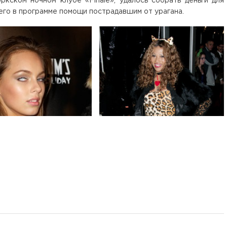
кском ночном клубе «Finale», удалось собрать деньги для
го в программе помощи пострадавшим от урагана.