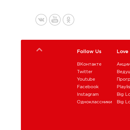
Follow Us
Love
ВКонтакте
Акци
Twitter
Веду
Youtube
Прог
Facebook
Playli
Instagram
Big L
Одноклассники
Big L