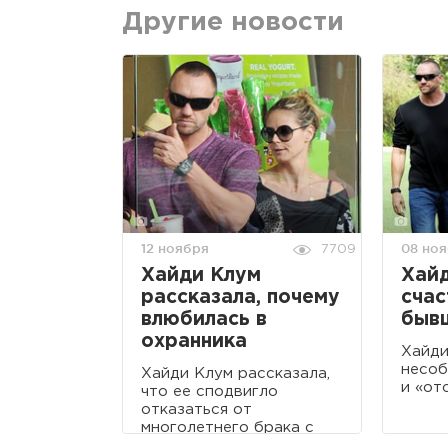
Другие новости
12 ноября
08 но
7709
Хайди Клум
Хай
рассказала, почему
счас
влюбилась в
быв
охранника
Хайди
несоб
Хайди Клум рассказала,
и «от
что ее сподвигло
отказаться от
многолетнего брака с
Силом.