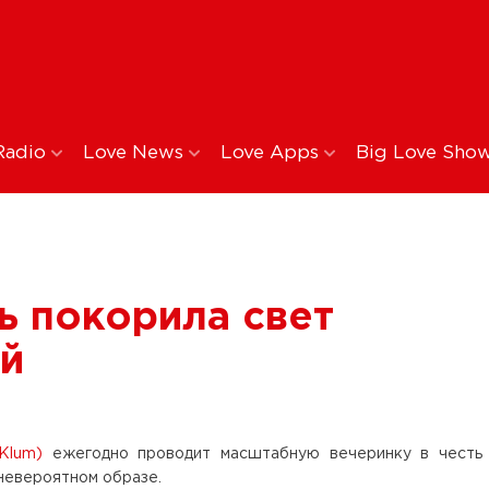
Radio
Love News
Love Apps
Big Love Sho
ь покорила свет
ой
Klum)
ежегодно проводит масштабную вечеринку в честь
 невероятном образе.