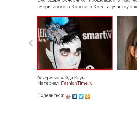
Благодаря вечеринке, прошедшей в нью-йор
американского Красного Креста, участвующе
Вечеринка Хайди Клум
Материал:
FashionTime.ru
Поделиться: