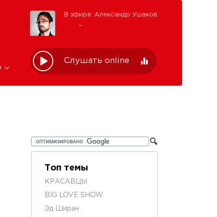
В эфире: Александр Ушаков
-
Слушать online
w
Топ темы
КРАСАВЦЫ
BIG LOVE SHOW
Эд Ширан