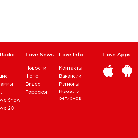
 Radio
Love News
Love Info
Love Apps
и
Новости
Контакты
щие
Фото
Вакансии
раммы
Видео
Регионы
Новости
st
Гороскоп
регионов
ove Show
ove 20