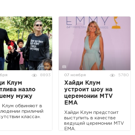
ября
07 ноября
8893
5780
ди Клум
Хайди Клум
тлива назло
устроит шоу на
шему мужу
церемонии MTV
EMA
 Клум обвиняют в
людении приличий
Хайди Клум предстоит
сутствии класса».
выступить в качестве
ведущей церемонии MTV
EMA.