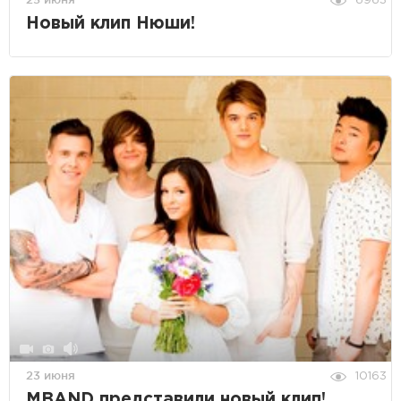
6963
Новый клип Нюши!
23 июня
10163
MBAND представили новый клип!