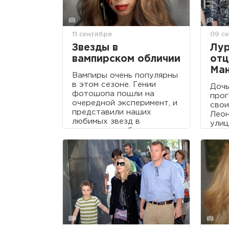
11 сентября
09 с
Звезды в
Лур
вампирском обличии
отц
Ман
Вампиры очень популярны
в этом сезоне. Гении
Доч
фотошопа пошли на
прог
очередной эксперимент, и
свои
представили наших
Леон
любимых звезд в
улиц
вампирском обличии.
Манх