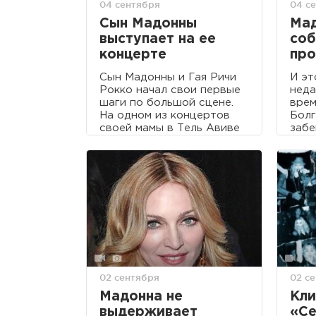
04 сентября
04 с
Сын Мадонны
Ма
выступает на ее
соб
концерте
про
Сын Мадонны и Гая Ричи
И эт
Рокко начал свои первые
неда
шаги по большой сцене.
врем
На одном из концертов
Болг
своей мамы в Тель Авиве
забе
мальчик вышел на сцену и
в ап
исполнил небольшой
года
танец.
02 сентября
02 с
Мадонна не
Кли
выдерживает
«Ce