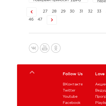
поверьям приносит удачу
пере
и исполняет желания.
пода
Мадо
27
28
29
30
31
32
33
мусо
46
47
Follow Us
Love
ВКонтакте
Акци
Twitter
Веду
Youtube
Прог
Facebook
Playli