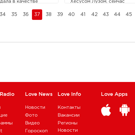
дала в качестве
Хесусом Лузом, сейчас
рка поп-певице
открыто говорит о них.
нне, оказался в
Она заявила, что бразилец
34
35
36
37
38
39
40
41
42
43
44
45
рном ведре.
– это самая большая
любовь в ее жизни.
 Radio
Love News
Love Info
Love Apps
и
Новости
Контакты
щие
Фото
Вакансии
раммы
Видео
Регионы
Новости
st
Гороскоп