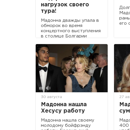
нагрузок своего
Долг
тура!
Мадо
рань
Мадонна дважды упала в
его 
обморок во время
концертного выступления
в столице Болгарии
Софии в рамках своего
мирового тура Sticky &
Sweet.
30 августа
27 ав
Мадонна нашла
Мад
Хесусу работу
сум
Мадонна нашла своему
Мадо
молодому бойфрэнду
400 