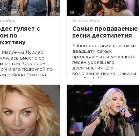
ентября
04 сентября
дес гуляет с
Самые продаваемые
ом по
песни десятилетия
хэттену
Yahoo составил список из
двадцати самых
ь Мадонны Лурдес
продаваемых и успешных
улялась вместе со
песен уходящего
м отцом Карлосом
десятилетия. Его
ом и его подругой по
возглавила песня Шакиры
ам района Сохо на
Hips Don’t Lie.
эттене.