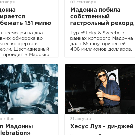
ентября
03 сентября
донна
Мадонна побила
ирается
собственный
бежать 151 милю
гастрольный рекорд
о несмотря на два
Тур «Sticky & Sweet», в
вних обморока во
рамках которого Мадонна
я ее концерта в
дала 85 шоу, принес ей
арии. Шестидневный
408 миллионов долларов.
г пройдет в Марокко
реле следующего
.
ентября
31 августа
п Мадонны
Хесус Луз - ди-джей
lebration»