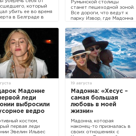
ы уберечь себя от
Румынской столицы
сшедшего, который
станет пешеходной зоной.
ал убить ее во время
Все дороги, что ведут к
ерта в Белграде в
парку Извор, где Мадонна
дельник.
даст концерт на открытом
воздухе в рамках турне
Sticky&Sweet, будут
перекрыты.
густа
19 августа
арок Мадонне
Мадонна: «Хесус –
первой леди
самая большая
онии выбросили
любовь в моей
усорное ведро
жизни»
тивный костюм,
Мадонна, которая
рый первая леди
наконец-то призналась в
нии Эвелин Ильвес
своих отношениях с