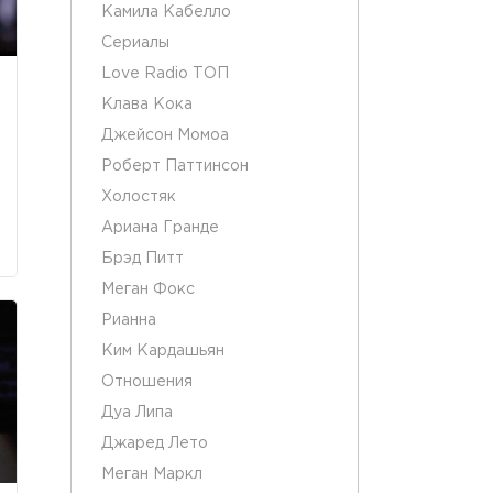
Камила Кабелло
Сериалы
Love Radio ТОП
Клава Кока
Джейсон Момоа
Роберт Паттинсон
Холостяк
Ариана Гранде
Брэд Питт
Меган Фокс
Рианна
Ким Кардашьян
Отношения
Дуа Липа
Джаред Лето
Меган Маркл