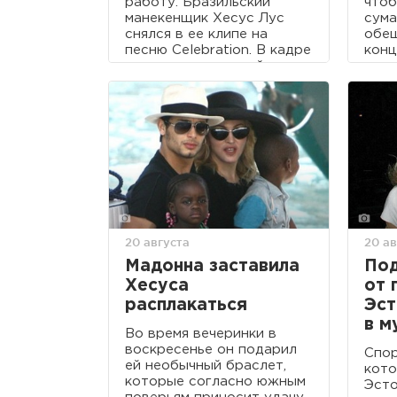
работу. Бразильский
чтоб
манекенщик Хесус Лус
сума
снялся в ее клипе на
обещ
песню Celebration. В кадре
конц
он стоит за диджейским
поне
пультом, а вокруг него
толпятся десятки
девушек.
20 августа
20 ав
Мадонна заставила
Под
Хесуса
от 
расплакаться
Эст
в м
Во время вечеринки в
воскресенье он подарил
Спор
ей необычный браслет,
кото
которые согласно южным
Эсто