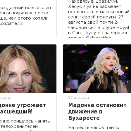
Находясь в Бразилии,
Хесус Луз не забывает
ожданный новый клип
продвигать в массы новый
нны появился в сети
сингл своей подруги. 27
ше, чем этого хотели
августа свой почти 2-
создатели.
часовой сет в клубе Royal
в Сан-Паулу он завершил
треком Celebration.
густа
22 августа
онне угрожает
Мадонна остановит
асшедший!
движение в
Бухаресте
нне пришлось нанять
телохранителей,
На шесть часов центр