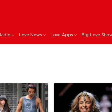
Radio
Love News
Love Apps
Big Love Sho