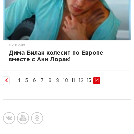
02 июня
Дима Билан колесит по Европе
вместе с Ани Лорак!
4
5
6
7
8
9
10
11
12
13
14