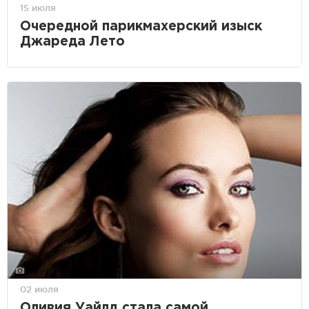
15 июля
Очередной парикмахерский изыск
Джареда Лето
02 июля
Оливия Уайлд стала самой