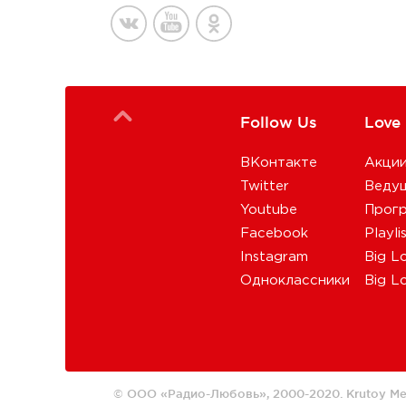
Follow Us
Love
ВКонтакте
Акци
Twitter
Веду
Youtube
Прог
Facebook
Playli
Instagram
Big L
Одноклассники
Big L
© ООО «Радио-Любовь», 2000-2020.
Krutoy Me