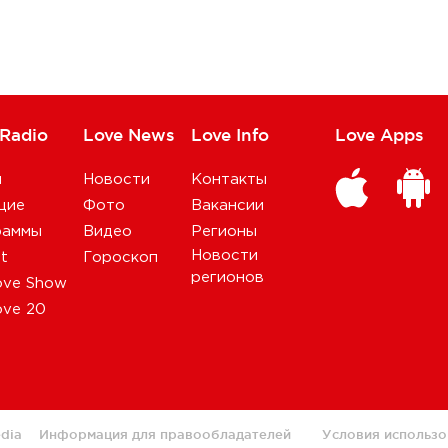
 Radio
Love News
Love Info
Love Apps
и
Новости
Контакты
щие
Фото
Вакансии
раммы
Видео
Регионы
Новости
st
Гороскоп
регионов
ove Show
ove 20
dia
Информация для правообладателей
Условия использо