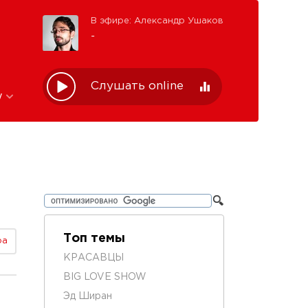
В эфире: Александр Ушаков
-
Слушать online
w
Топ темы
ра
КРАСАВЦЫ
BIG LOVE SHOW
Эд Ширан