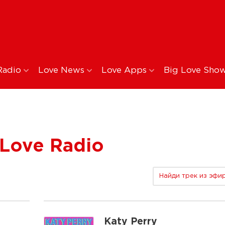
Radio
Love News
Love Apps
Big Love Sho
Love Radio
Найди трек из эфи
Katy Perry