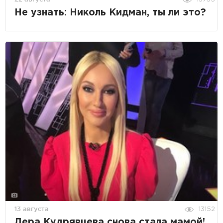
Не узнать: Николь Кидман, ты ли это?
13 августа
13152
Лера Кудрявцева снова стала мамой!