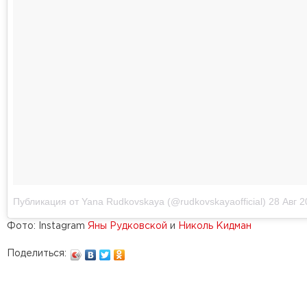
Публикация от Yana Rudkovskaya (@rudkovskayaofficial)
28 Авг 20
Фото: Instagram
Яны Рудковской
и
Николь Кидман
Поделиться: