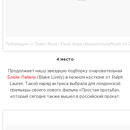
Публикация от Павел Воля | Pavel Volya (@pavelvolyaofficial)
19 Се
4 место
Продолжает нашу звездную подборку очаровательная
Блейк Лайвли
(Blake Lively) в нежном костюме от Ralph
Lauren. Такой наряд актриса выбрала для лондонской
премьеры своего нового фильма «Простая просьба»,
который сегодня также вышел в российский прокат.