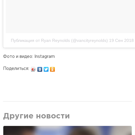
Публикация от Ryan Reynolds (@vancityreynolds)
19 Сен 2018 
Фото и видео: Instagram
Поделиться:
Другие новости