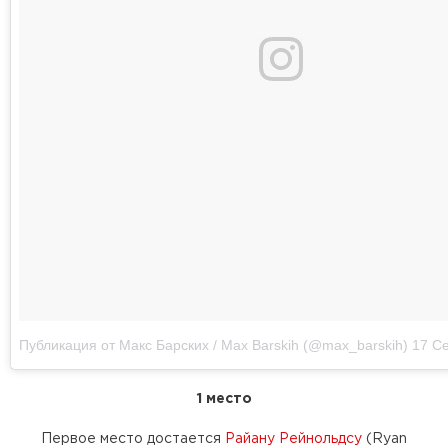
Публикация от Макс Барских / Max Barskih (@max_barskih)
17 Сен
1 место
Первое место достается
Райану Рейнольдсу
(Ryan