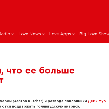
Radio
Love News
Love Apps
Big Love Sho
, что ее больше
т
чером (Ashton Kutcher) и развода поклонники
Деми Мур
аются поддержать голливудскую актрису.