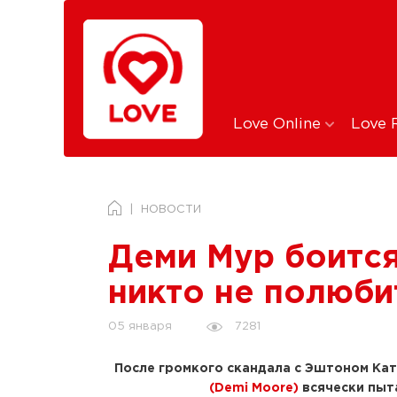
Love Online
Love 
НОВОСТИ
Деми Мур боится
никто не полюби
7281
05 января
После громкого скандала с Эштоном Кат
(Demi Moore)
всячески пыт