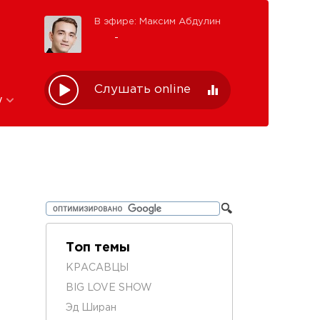
В эфире: Максим Абдулин
-
Слушать online
w
Топ темы
КРАСАВЦЫ
BIG LOVE SHOW
Эд Ширан