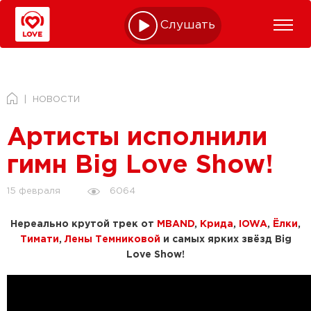
Слушать online
НОВОСТИ
Артисты исполнили
гимн Big Love Show!
6064
15 февраля
Нереально крутой трек от
MBAND
,
Крида
,
IOWA
,
Ёлки
,
Тимати
,
Лены Темниковой
и самых ярких звёзд Big
Love Show!