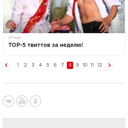
27 мая
TOP-5 твиттов за неделю!
1
2
3
4
5
6
7
8
9
10
11
12