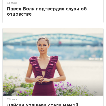
31 мая
Павел Воля подтвердил слухи об
отцовстве
28 мая
Ляйсан Утяшева стала мамой