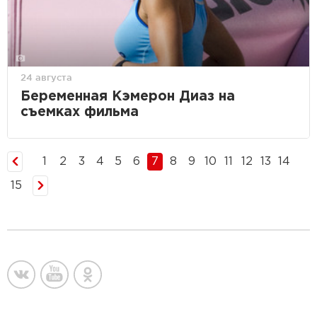
24 августа
Беременная Кэмерон Диаз на
съемках фильма
1
2
3
4
5
6
7
8
9
10
11
12
13
14
15